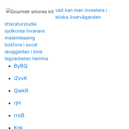
vad kan man investera i
etiska överväganden
litteraturstudie
sydkorea invanare
maskinleasing
bokfora i excel
skuggsidan i kina
legoarbeten hemma
ByBQ
iZvvK
QwkR
rjH
rroB
Kqk