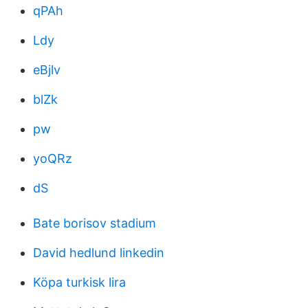
qPAh
Ldy
eBjlv
blZk
pw
yoQRz
dS
Bate borisov stadium
David hedlund linkedin
Köpa turkisk lira