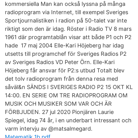
kommersiella Man kan också lyssna på många
radioprogram via Internet, till exempel Sveriges
Sportjournalistiken i radion på 50-talet var inte
riktigt som den är idag. Röster i Radio TV 8 mars
1961 där programtablån visar att både P1 och P2
hade 17 maj 2004 Elle-Kari Höjeberg har idag
utsetts till programchef för Sveriges Radios P2
av Sveriges Radios VD Peter Örn. Elle-Kari
Höjeberg får ansvar för P2:s utbud Totalt blev
det tolv radioprogram från denna resa med
såväl&n SÄNDS I SVERIGES RADIO P2 15 OKT KL
14:00. EN SERIE OM TRE RADIOPROGRAM OM
MUSIK OCH MUSIKER SOM VAR OCH ÄR
FÖRBJUDEN. 27 jul 2020 Pionjären Laurie
Spiegel, idag 74 år, i en underbart intressant och
varm intervju av @matsalmegard.
Matematik 1b pdf