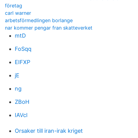
företag
carl warner
arbetsförmedlingen borlange
nar kommer pengar fran skatteverket
mtD
FoSqq
EIFXP
jE
ng
ZBoH
IAVcl
Orsaker till iran-irak kriget